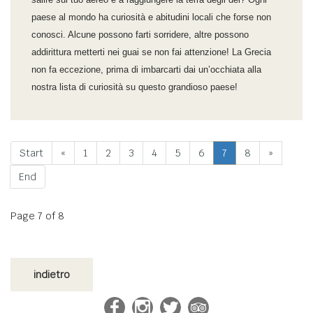
paese al mondo ha curiosità e abitudini locali che forse non
conosci. Alcune possono farti sorridere, altre possono
addirittura metterti nei guai se non fai attenzione! La Grecia
non fa eccezione, prima di imbarcarti dai un’occhiata alla
nostra lista di curiosità su questo grandioso paese!
Start
«
1
2
3
4
5
6
7
8
»
End
Page 7 of 8
indietro