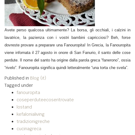
Avete perso qualcosa ultimamente? La borsa, gli occhiali, i calzini in
lavatrice, la pazienza con i vostri bambini capricciosi? Beh, forse
dovreste provare a preparare una Fanouropita!
In Grecia, la Fanouropita
viene infornata il 27 agosto in onore di San Fanurio, il santo delle cose
perdute.
Il nome del santo ha origine dalla parola greca “fanerono”, ossia
“rivelo”. Fanouropita significa quindi letteralmente “una torta che svela”.
Published in
Blog (it)
Tagged under
fanouropita
coseperduteecoseritrovate
lostand
kefalonialiving
tradizionigreche
cucinagreca