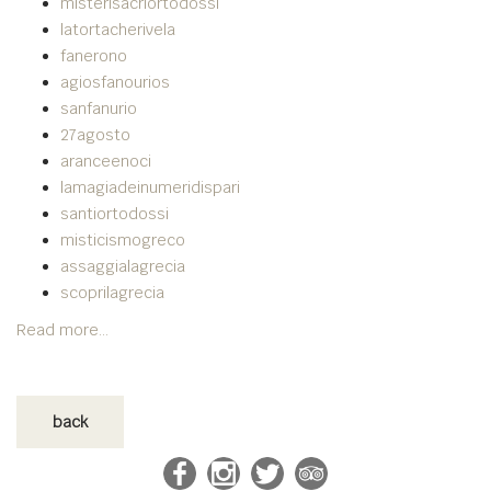
misterisacriortodossi
latortacherivela
fanerono
agiosfanourios
sanfanurio
27agosto
aranceenoci
lamagiadeinumeridispari
santiortodossi
misticismogreco
assaggialagrecia
scoprilagrecia
Read more...
back