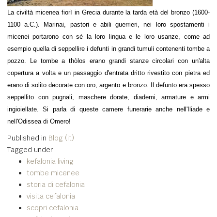
La civiltà micenea fiorì in Gr
ecia
durante la tarda
età del bronzo
(1600-
1100 a.C.). Marinai, pastori e abili guerrieri, nei loro spostamenti i
micenei portarono con sé la loro lingua e le loro usanze, come ad
esempio quella di seppellire i defunti in grandi tumuli contenenti tombe a
pozzo. Le tombe a
thòlos
erano grandi stanze circolari con un'alta
copertura a volta e un passaggio d'entrata dritto rivestito con pietra ed
erano di solito decorate con oro, argento e bronzo. Il defunto era spesso
seppellito con pugnali, maschere dorate, diademi, armature e armi
ingioiellate. Si parla di queste camere funerarie anche nell'Iliade e
nell'Odissea di Omero!
Published in
Blog (it)
Tagged under
kefalonia living
tombe micenee
storia di cefalonia
visita cefalonia
scopri cefalonia