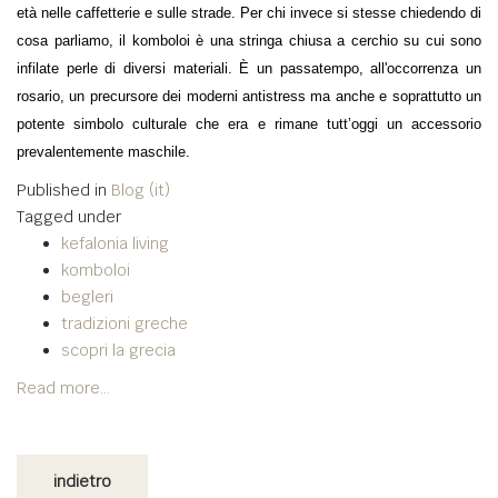
età nelle caffetterie e sulle strade. Per chi invece si stesse chiedendo di
cosa parliamo, il komboloi è una stringa chiusa a cerchio su cui sono
infilate perle di diversi materiali. È un passatempo, all'occorrenza un
rosario, un precursore dei moderni antistress ma anche e soprattutto un
potente simbolo culturale che era e rimane tutt’oggi un accessorio
prevalentemente maschile.
Published in
Blog (it)
Tagged under
kefalonia living
komboloi
begleri
tradizioni greche
scopri la grecia
Read more...
indietro