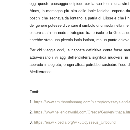
oggi questo paesaggio colpisce per la sua forza: una stretta
Ainos, la montagna più alta delle Isole Ioniche, coperta d
boschi che segnava da lontano la patria di Ulisse e che i
del genere potesse diventare il simbolo di un’isola nella me
essere stata un nodo strategico tra le isole e la Grecia co
sarebbe stata una piccola isola isolata, ma un punto chiave
Per chi viaggia oggi, la risposta definitiva conta forse me
attraversano i villaggi dell’entroterra significa muoversi 
approdò in segreto, e ogni altura potrebbe custodire l’eco de
Mediterraneo.
Fonti:
1.
https://www.smithsonianmag.com/history/odysseys-end-t
2.
https://www.hellenicaworld.com/Greece/Geo/en/Ithaca.ht
3.
https://en.wikipedia.org/wiki/Odysseus_Unbound