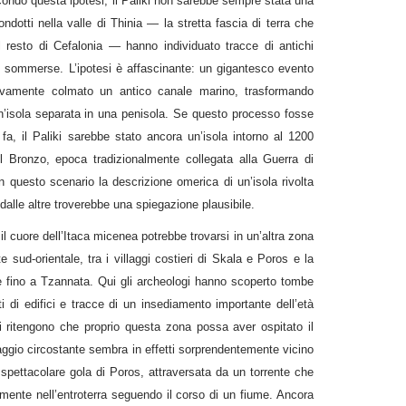
econdo questa ipotesi, il Paliki non sarebbe sempre stata una
ondotti nella valle di Thinia — la stretta fascia di terra che
l resto di Cefalonia — hanno individuato tracce di antichi
 sommerse. L’ipotesi è affascinante: un gigantesco evento
ivamente colmato un antico canale marino, trasformando
’isola separata in una penisola. Se questo processo fosse
fa, il Paliki sarebbe stato ancora un’isola intorno al 1200
el Bronzo, epoca tradizionalmente collegata alla Guerra di
In questo scenario la descrizione omerica di un’isola rivolta
 dalle altre troverebbe una spiegazione plausibile.
il cuore dell’Itaca micenea potrebbe trovarsi in un’altra zona
e sud-orientale, tra i villaggi costieri di Skala e Poros e la
de fino a Tzannata. Qui gli archeologi hanno scoperto tombe
 di edifici e tracce di un insediamento importante dell’età
i ritengono che proprio questa zona possa aver ospitato il
aesaggio circostante sembra in effetti sorprendentemente vicino
 spettacolare gola di Poros, attraversata da un torrente che
amente nell’entroterra seguendo il corso di un fiume. Ancora