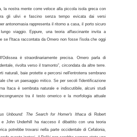
 la nostra mente corre veloce alla piccola isola greca con
fra gli ulivi e fascino senza tempo evicata dai versi
per antonomasia rappresenta il ritorno a casa, il porto sicuro
ungo viaggio. Eppure, una teoria affascinante invita a
 e se l'Itaca raccontata da Omero non fosse l'isola che oggi
ll'Odissea è straordinariamente precisa. Omero parla di
dentale, rivolta verso il tramonto”, circondata da altre terre.
ti naturali, baie protette e percorsi nell'entroterra sembrano
ale che un paesaggio mitico. Se per secoli l'identificazione
erna Itaca è sembrata naturale e indiscutibile, alcuni studi
incongruenze tra il testo omerico e la morfologia attuale
us Unbound: The Search for Homer's Ithaca
di Robert
 e John Underhill ha riacceso il dibattito con una teoria
ica potrebbe trovarsi nella parte occidentale di Cefalonia,