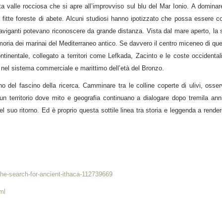
 valle rocciosa che si apre all’improvviso sul blu del Mar Ionio. A dominare 
a fitte foreste di abete. Alcuni studiosi hanno ipotizzato che possa essere c
 naviganti potevano riconoscere da grande distanza. Vista dal mare aperto, l
moria dei marinai del Mediterraneo antico. Se davvero il centro miceneo di ques
ntinentale, collegato a territori come Lefkada, Zacinto e le coste occidenta
 nel sistema commerciale e marittimo dell’età del Bronzo.
no del fascino della ricerca. Camminare tra le colline coperte di ulivi, osse
in un territorio dove mito e geografia continuano a dialogare dopo tremila an
l suo ritorno. Ed è proprio questa sottile linea tra storia e leggenda a render
he-search-for-ancient-ithaca-112739669
ml