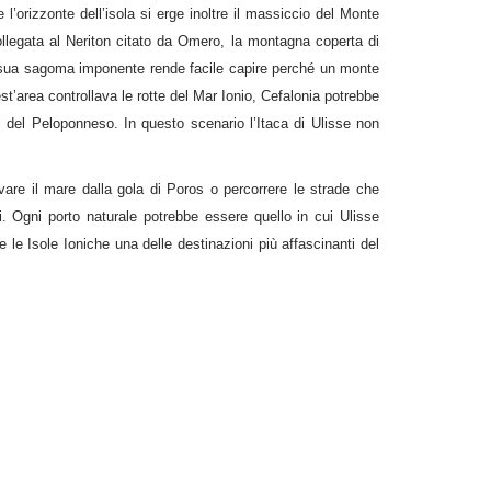
l’orizzonte dell’isola si erge inoltre il massiccio del Monte
ollegata al Neriton citato da Omero, la montagna coperta di
a sua sagoma imponente rende facile capire perché un monte
t’area controllava le rotte del Mar Ionio, Cefalonia potrebbe
li del Peloponneso. In questo scenario l’Itaca di Ulisse non
rvare il mare dalla gola di Poros o percorrere le strade che
ni. Ogni porto naturale potrebbe essere quello in cui Ulisse
e le Isole Ioniche una delle destinazioni più affascinanti del