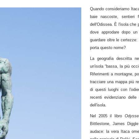
Quando consideriamo Itaca,
baie nascoste, sentieri 
dell'Odissea. È l'isola che 
dove approdare dopo un l
guardare oltre le certezze:
porta questo nome?
La geografia descritta ne
un'isola “bassa, la più occi
Riferimenti a montagne, por
tracciare una mappa più re
di questi luoghi con l'odi
recenti evidenziano delle 
dell'isola.
Nel 2005 il libro
Odysse
Bittlestone, James Diggle
audace: la vera Itaca omer