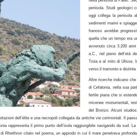
nella penisola di Paliki. S
penisola. Studi geologici c
oggi collega la penisola a
sedimenti marini e spiagge
franoso avrebbe progress
quella che un tempo era un
avvenuto circa 3.200 anni 
a.C., nel pieno dell’età d
Troia e al mito di Ulisse. 
verso il tramonto e distinta
Altre ricerche indicano che 
di Cefalonia, nella sua part
fertile piana che si esten
micenee monumentali, resti
del Bronzo. Alcuni studios
abitazioni dell’élite e una necropoli collegata da antiche vie cerimoniali. Il p
lonia rappresenta il primo punto dell’isola raggiungibile navigando da sud. La
o di Rheithron citato nel poema, un approdo in cui il mare penetrava profond