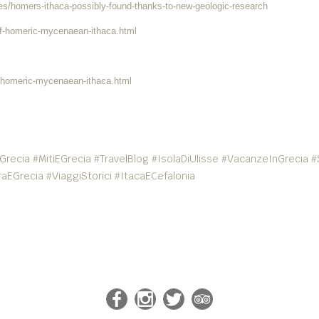
s/homers-ithaca-possibly-found-thanks-to-new-geologic-research
of-homeric-mycenaean-ithaca.html
f-homeric-mycenaean-ithaca.html
Grecia #MitiEGrecia #TravelBlog #IsolaDiUlisse #VacanzeInGrecia #
raEGrecia #ViaggiStorici #ItacaECefalonia